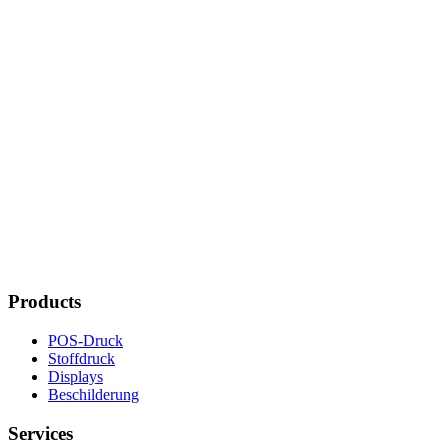
Wir begleiten Sie bei jedem Schritt
Wir begleiten Sie bei jedem
Schritt
Erfahren Sie mehr
über uns
Über uns
Erfahren Sie mehr über ARIAN
Unser Ansatz zur Nachhaltigkeit
Erfahren Sie, wie wir unseren Beitrag für eine bessere Welt leisten
Arbeiten bei ARIAN
Interessiert an einem Job bei uns? Hier geht's zu den offenen Stellen
Products
POS-Druck
Stoffdruck
Displays
Beschilderung
Services