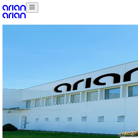
Produkte
Point-of-Sale-Druck
Stoffdruck
Displays
Beschilderung
Services
Konzept & Design
Druckdaten- & Colourmanagement
Datenservice
Lagerung & Versand
Account- & Projektmanagement
Montage
Online Marketplace Management
Branchen
Brands
Einzelhandel
Lebensmittel / LEH
Entertainment & Events