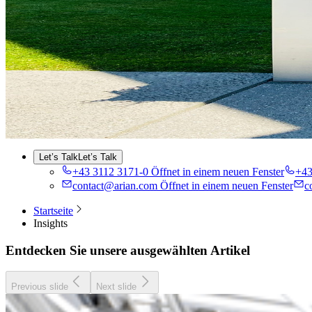
Industrie
Über uns
Über uns
Nachhaltigkeit
Insights
Karriere
Kontakt
DE
EN
EN
FR
FR
Let’s Talk
Let’s Talk
+43 3112 3171-0
Öffnet in einem neuen Fenster
+43
contact@arian.com
Öffnet in einem neuen Fenster
c
Startseite
Insights
Entdecken Sie unsere ausgewählten Artikel
Previous slide
Next slide